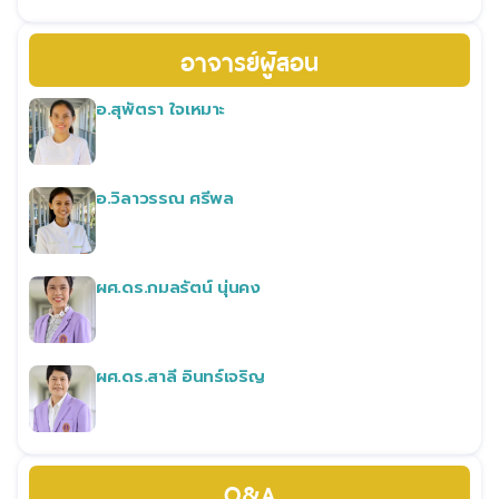
อาจารย์ผู้สอน
อ.สุพัตรา ใจเหมาะ
อ.วิลาวรรณ ศรีพล
ผศ.ดร.กมลรัตน์ นุ่นคง
ผศ.ดร.สาลี อินทร์เจริญ
Q&A