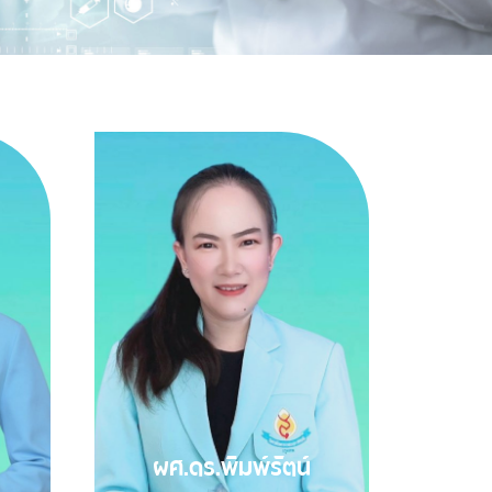
ผศ.ดร.พิมพ์รัตน์