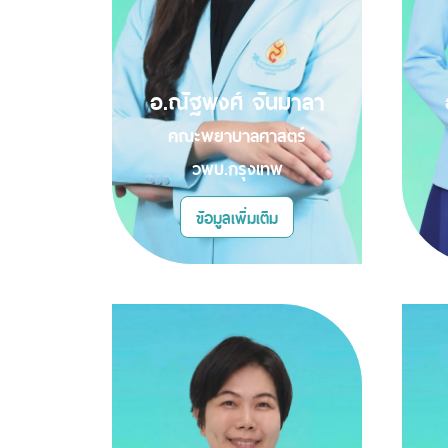
อ.ณัฐพงศ์ จันมาลา
คณะพยาบาลศาสตร์
วพบ.กรุงเทพ
ข้อมูลเพิ่มเติม