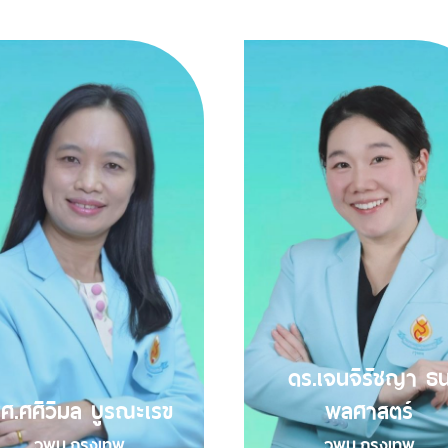
ดร.เจนจิรัชญา ธ
ศ.ศศิวิมล บูรณะเรข
พลศาสตร์
วพบ.กรุงเทพ
วพบ.กรุงเทพ