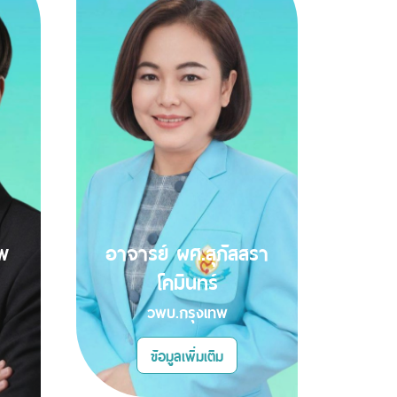
ทพ
อาจารย์ ผศ.สุภัสสรา
โคมินทร์
วพบ.กรุงเทพ
ข้อมูลเพิ่มเติม