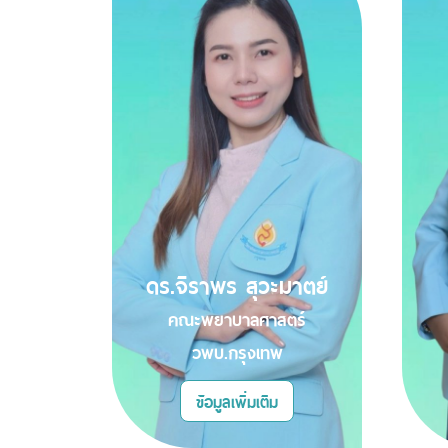
ดร.จิราพร สุวะมาตย์
คณะพยาบาลศาสตร์
วพบ.กรุงเทพ
ข้อมูลเพิ่มเติม