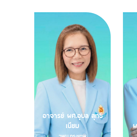
อาจารย์ ผศ.อุบล สุทธิ
เนียม
ผ
วพบ.กรุงเทพ