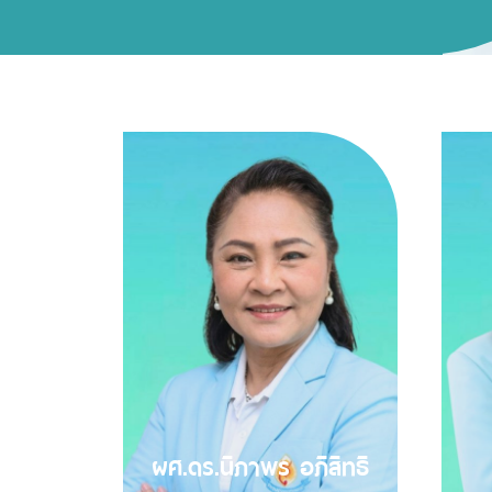
ผศ.ดร.นิภาพร อภิสิทธิ