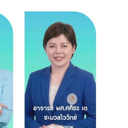
น
อาจารย์ ผศ.ศศิธร เต
ชะมวลไววิทย์
วพบ.กรุงเทพ