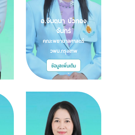
อ.จินตนา บัวทอง
จันทร์
คณะพยาบาลศาสตร์
วพบ.กรุงเทพ
ข้อมูลเพิ่มเติม