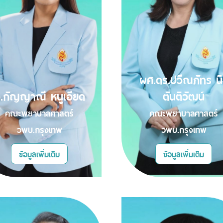
ผศ.ดร.ปวีณภัทร นิ
.กัญญาณี หนูเอียด
ตันติวัฒน์
คณะพยาบาลศาสตร์
คณะพยาบาลศาสตร์
วพบ.กรุงเทพ
วพบ.กรุงเทพ
ข้อมูลเพิ่มเติม
ข้อมูลเพิ่มเติม