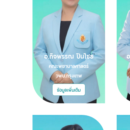
อ.กิจพรรณ ปินไชย
อ
คณะพยาบาลศาสตร์
วพบ.กรุงเทพ
ข้อมูลเพิ่มเติม