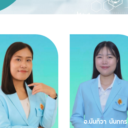
อ.นันทิวา นันทกร